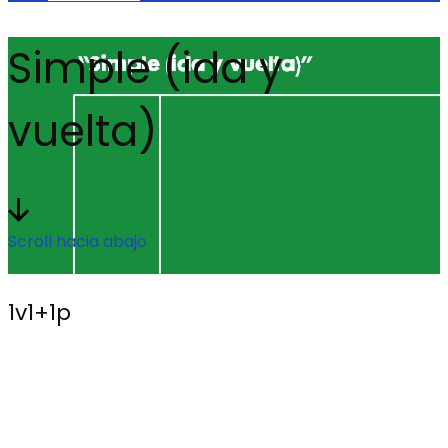
Simple (ida y
vuelta)
Scroll hacia abajo
1v1+1p