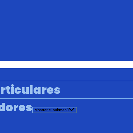
rticulares
adores
Mostrar el submenú