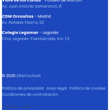
Valle de las Cañas
- Pozuelo de Alarcón
Av. Juan Antonio Samaranch, 8
CDM Orcasitas
- Madrid
Av. Rafaela Ybarra, 52
Colegio Legamar
- Leganés
Ctra. Leganés-Fuenlabrada, Km. 1,5
© 2026
EliteFootball
Política de privacidad
·
Aviso legal
·
Política de cookies
·
Condiciones de contratación
Ir arriba
↑
Subir
↑