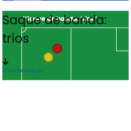
Saque de banda:
tríos
Scroll hacia abajo