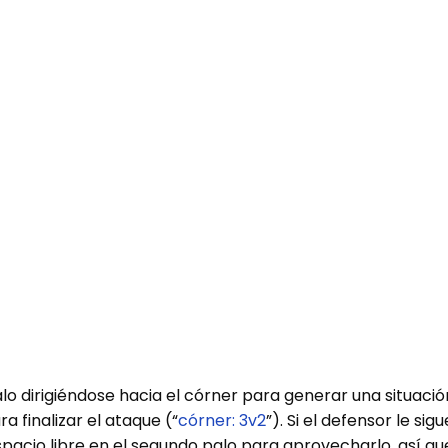
alo dirigiéndose hacia el córner para generar una situación
 finalizar el ataque (“
córner: 3v2
”). Si el defensor le si
espacio libre en el segundo palo para aprovecharlo, así qu