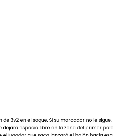
 de 3v2 en el saque. Si su marcador no le sigue,
gue dejará espacio libre en la zona del primer palo
e el jugador que saca lanzará el balón hacia esa