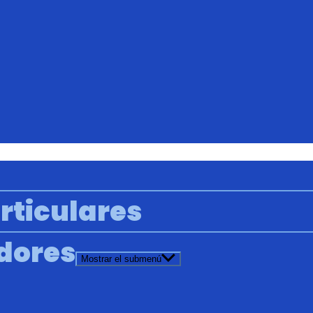
rticulares
adores
Mostrar el submenú