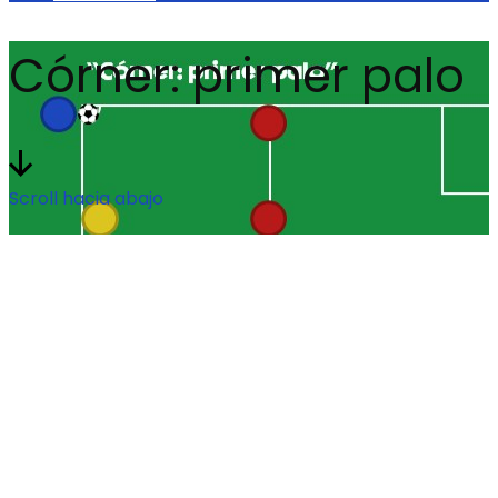
Córner: primer palo
Scroll hacia abajo