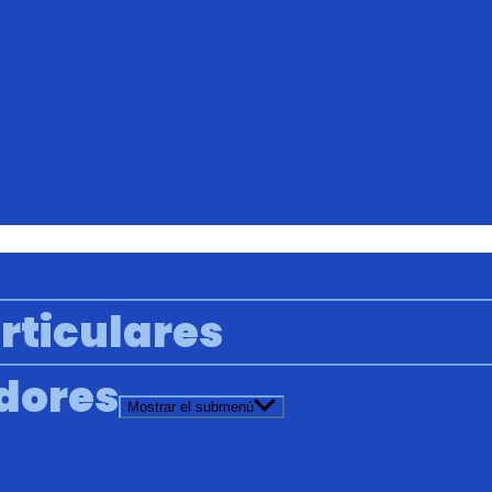
rticulares
adores
Mostrar el submenú