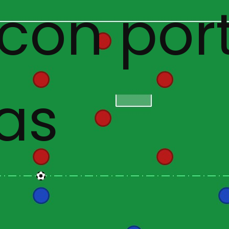
 con por
das