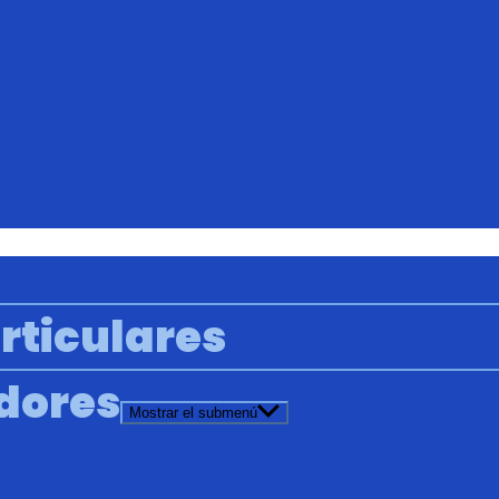
rticulares
adores
Mostrar el submenú