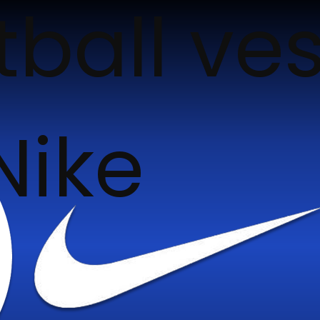
tball ves
Nike