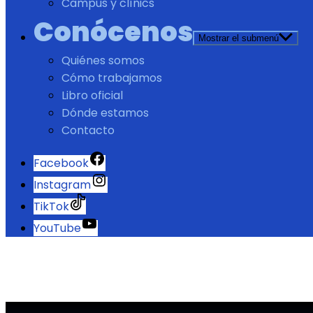
Campus y clínics
Conócenos
Mostrar el submenú
Quiénes somos
Cómo trabajamos
Libro oficial
Dónde estamos
Contacto
Facebook
Instagram
TikTok
YouTube