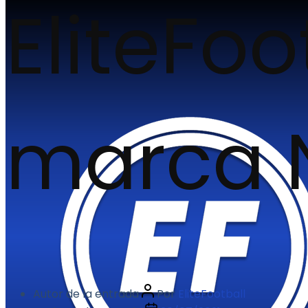
EliteFoo
marca 
Autor de la entrada
Por
EliteFootball