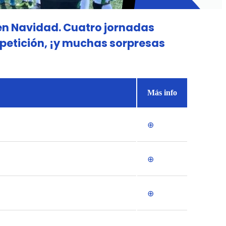
 en Navidad. Cuatro jornadas
etición, ¡y muchas sorpresas
Más info
⊕
⊕
⊕