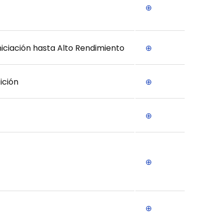
⊕
niciación hasta Alto Rendimiento
⊕
ición
⊕
⊕
⊕
⊕