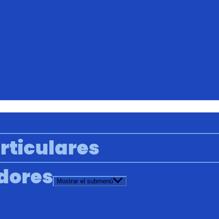
rticulares
adores
Mostrar el submenú