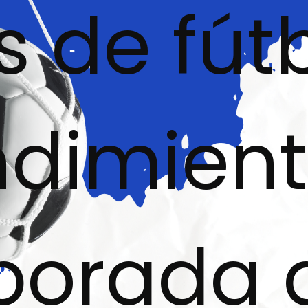
de fútb
ndimient
porada 