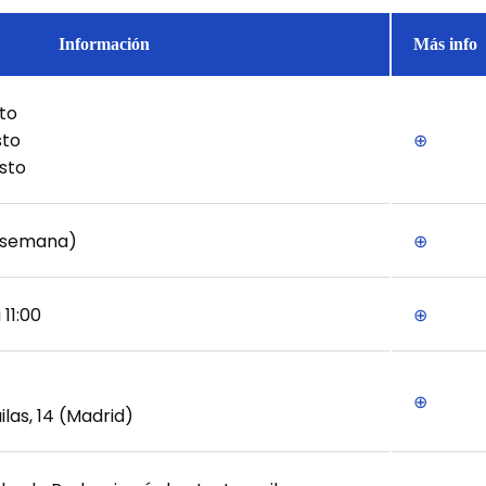
Información
Más info
sto
sto
⊕
osto
s/semana)
⊕
11:00
⊕
⊕
las, 14 (Madrid)