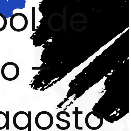
ol de
o –
agosto