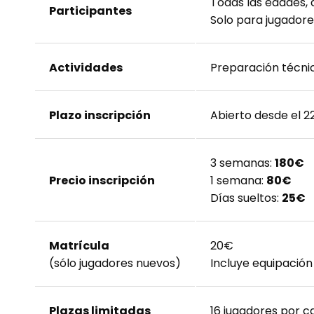
Todas las edades,
Participantes
Solo para jugadore
Actividades
Preparación técnic
Plazo inscripción
Abierto desde el 22
3 semanas:
180€
Precio inscripción
1 semana:
80€
Días sueltos:
25€
Matrícula
20€
(sólo jugadores nuevos)
Incluye equipación 
Plazas limitadas
16 jugadores por c