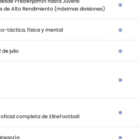
 desde Prebenjamín hasta Juvenil
⊕
s de Alto Rendimiento (máximas divisiones)
o-táctica, física y mental
⊕
 de julio
⊕
⊕
⊕
oficial completa de EliteFootball
ategoría
⊕