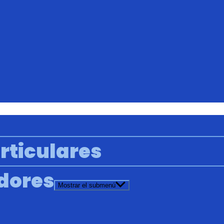
rticulares
adores
Mostrar el submenú