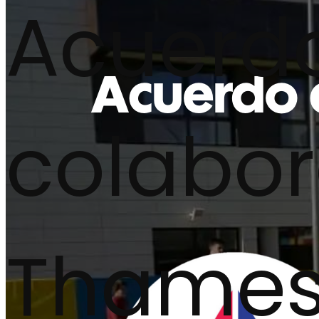
Acuerd
colabor
Thames 