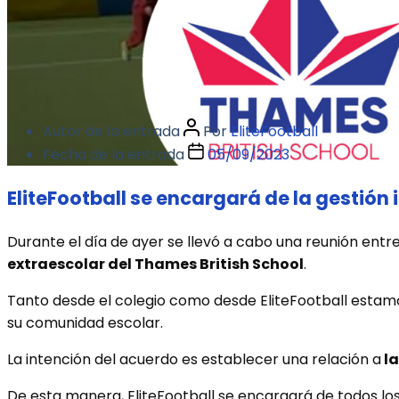
Autor de la entrada
Por
EliteFootball
Fecha de la entrada
05/09/2023
EliteFootball se encargará de la gestión 
Durante el día de ayer se llevó a cabo una reunión en
extraescolar del Thames British School
.
Tanto desde el colegio como desde EliteFootball estam
su comunidad escolar.
La intención del acuerdo es establecer una relación a
la
De esta manera, EliteFootball se encargará de todos los