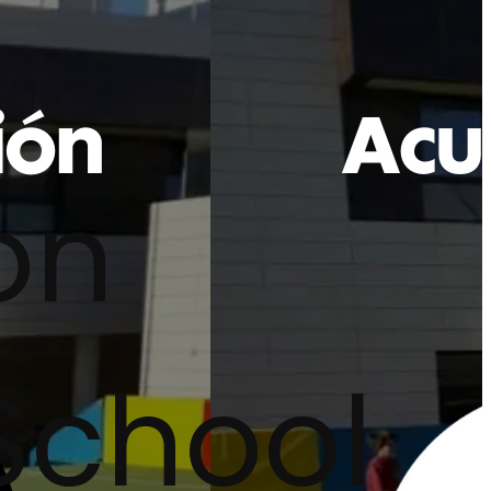
on
School