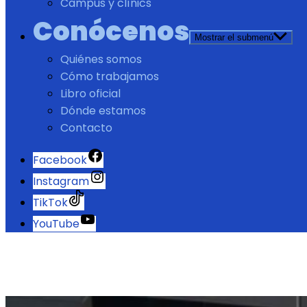
Campus y clínics
Conócenos
Mostrar el submenú
Quiénes somos
Cómo trabajamos
Libro oficial
Dónde estamos
Contacto
Facebook
Instagram
TikTok
YouTube