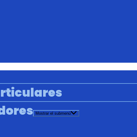
rticulares
adores
Mostrar el submenú