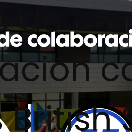
o de
ación c
British 