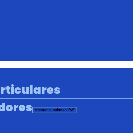
rticulares
adores
Mostrar el submenú