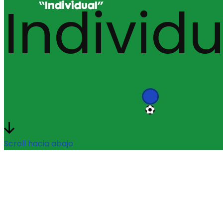
Individu
Scroll hacia abajo