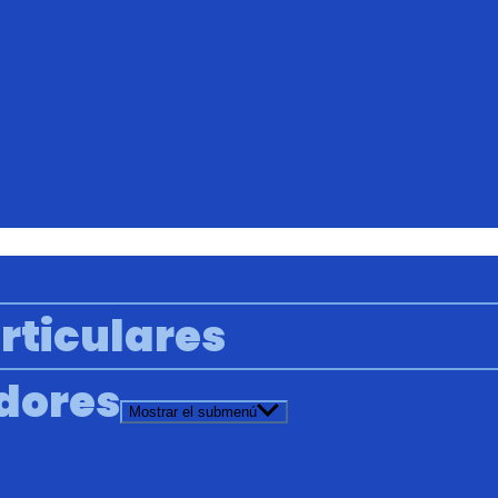
rticulares
adores
Mostrar el submenú