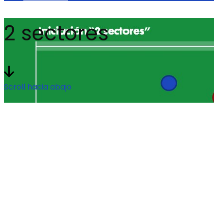
2 sectores
Scroll hacia abajo