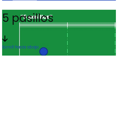
5 pasillos
Scroll hacia abajo