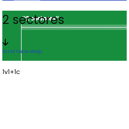
2 sectores
Scroll hacia abajo
1v1+1c