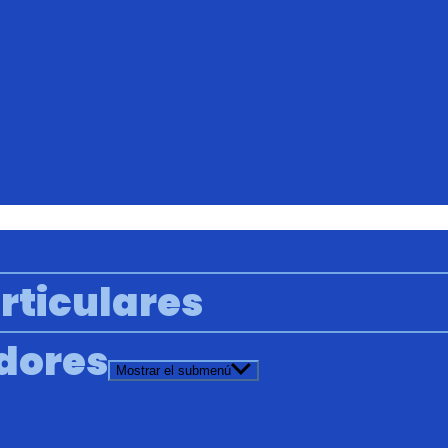
rticulares
adores
Mostrar el submenú