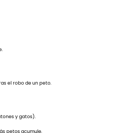
e.
as el robo de un peto.
tones y gatos).
ás petos acumule.