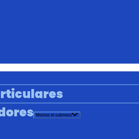
rticulares
adores
Mostrar el submenú