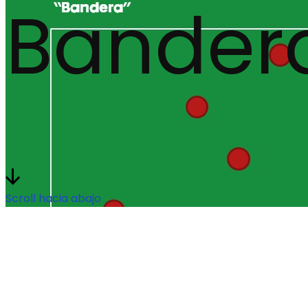
Bander
Scroll hacia abajo